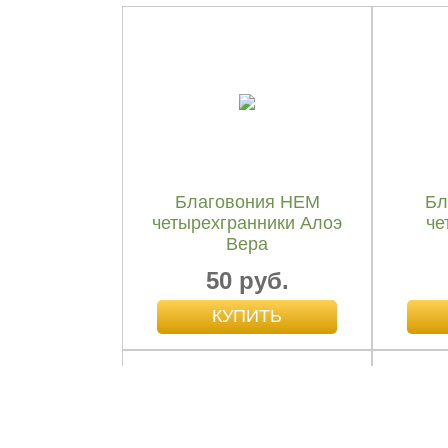
Благовония HEM
Бл
четырехгранники Алоэ
че
Вера
50 руб.