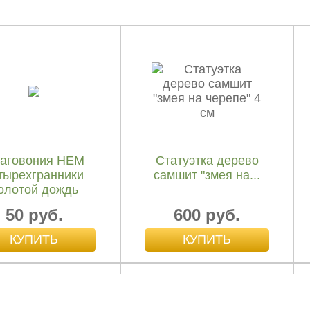
аговония HEM
Благовония HEM
тырехгранники
четырехгранники
ыстрая удача
Ваниль
50 руб.
50 руб.
аговония HEM
Статуэтка дерево
тырехгранники
самшит "змея на...
олотой дождь
50 руб.
600 руб.