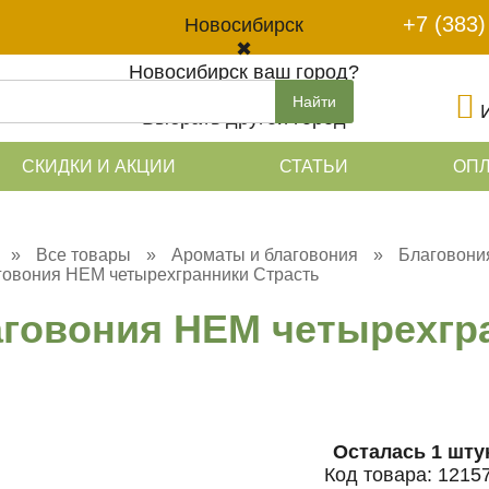
+7 (383)
Новосибирск
✖
Новосибирск ваш город?
Да
Найти
Выбрать другой город
СКИДКИ И АКЦИИ
СТАТЬИ
ОПЛ
»
Все товары
»
Ароматы и благовония
»
Благовони
овония HEM четырехгранники Страсть
говония HEM четырехгр
Осталась 1 шту
Код товара:
1215