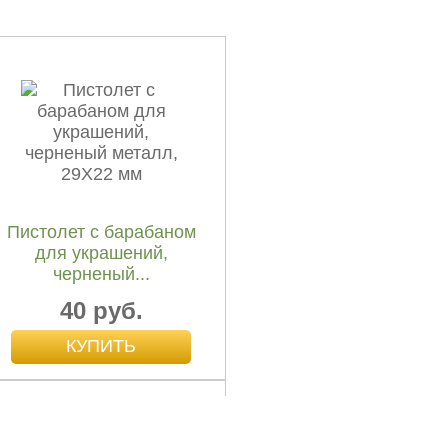
Благовония HEM
четырехгранники
Вишня
50 руб.
Пистолет с барабаном
для украшений,
черненый...
40 руб.