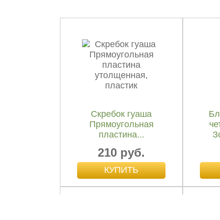
Благовония HEM
Бл
четырехгранники
че
Божественное...
Б
50 руб.
Скребок гуаша
Бл
Прямоугольная
че
пластина...
З
210 руб.
Благовония HEM