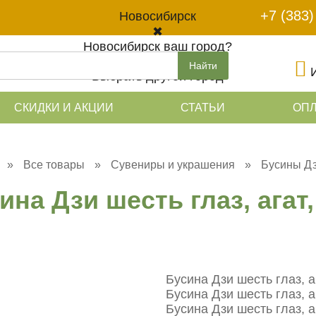
+7 (383)
Новосибирск
✖
Новосибирск ваш город?
Да
Найти
Выбрать другой город
СКИДКИ И АКЦИИ
СТАТЬИ
ОПЛ
»
Все товары
»
Сувениры и украшения
»
Бусины Д
ина Дзи шесть глаз, агат