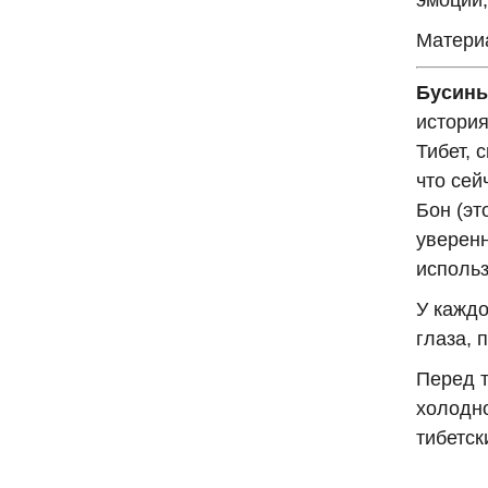
эмоции,
Материа
Бусины
история
Тибет, 
что сей
Бон (эт
уверенн
использ
У каждо
глаза, 
Перед т
холодно
тибетск