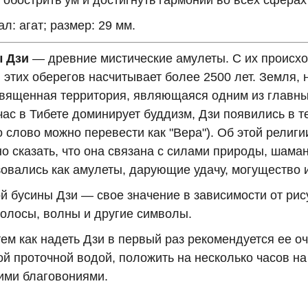
 обострить ум и достигнуть гармонии во всех сферах
л: агат; размер: 29 мм.
 Дзи
— древние мистические амулеты. С их происхо
 этих оберегов насчитывает более 2500 лет. Земля,
священная территория, являющаяся одним из главных
час в Тибете доминирует буддизм, Дзи появились в 
о слово можно перевести как "Вера"). Об этой религ
о сказать, что она связана с силами природы, шама
овались как амулеты, дарующие удачу, могущество 
й бусины Дзи — свое значение в зависимости от рису
полосы, волны и другие символы.
ем как надеть Дзи в первый раз рекомендуется ее о
й проточной водой, положить на несколько часов н
ими благовониями.