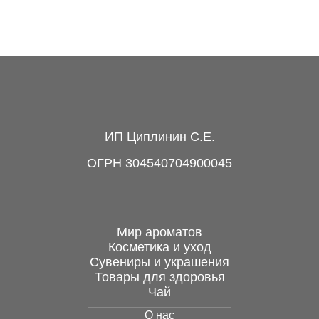
Арована плывущая,
бронза, 44 см
26 600 руб.
ИП Циплинин С.Е.
ОГРН 304540704900045
Мир ароматов
Косметика и уход
Сувениры и украшения
Бык с Уолл-стрит,
Товары для здоровья
бронза, 20 см
Чай
О нас