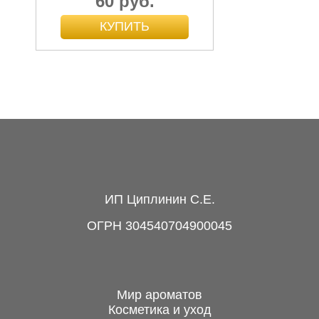
60 руб.
Альт духовой для
украшений, черненый
металл,...
20 руб.
ИП Циплинин С.Е.
ОГРН 304540704900045
Мир ароматов
Косметика и уход