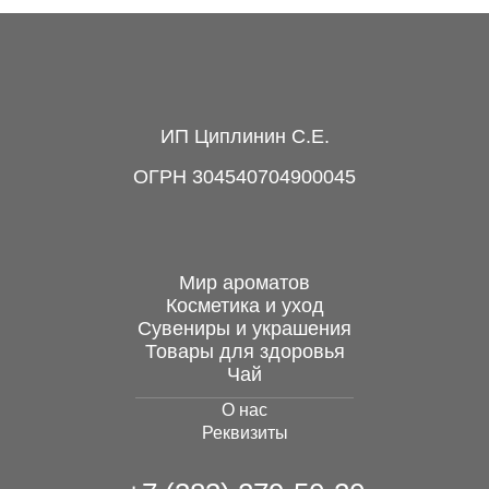
"Слоник"
130 руб.
Здравень, оберег
ИП Циплинин С.Е.
здоровья, кедр,
змеевик, 50 мм
ОГРН 304540704900045
505 руб.
Мир ароматов
Косметика и уход
Сувениры и украшения
Подставка для
Товары для здоровья
благовония лыжа...
Чай
О нас
130 руб.
Реквизиты