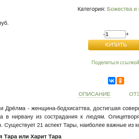
Категория:
Божества и
руб.
-
+
Поделиться ссылкой
ОПИСАНИЕ
ОТ
ли Дрёлма - женщина-бодхисаттва, достигшая совер
да в нирвану из сострадания к людям. Олицетво
. Существует 21 аспект Тары, наиболее важные из к
я Тара или Харит Тара