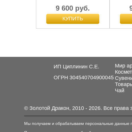
9 600 руб.
Гуаньинь на собаке фу,
бронза темная и
светлая,...
Мир а
ИП Циплинин С.Е.
23 000 руб.
Космет
ОГРН 304540704900045
Сувен
Товары
Чай
© Золотой Дракон, 2010 - 2026. Все права
Мы получаем и обрабатываем персональные данные по