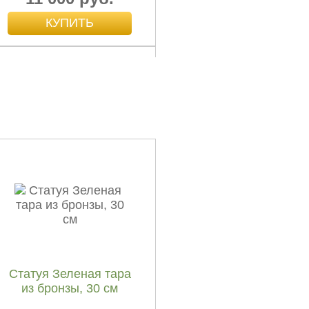
Гуаньинь на слоне,
бронза темная и
светлая, 30 см
23 000 руб.
Статуя Зеленая тара
из бронзы, 30 см