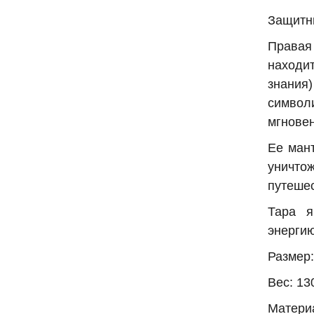
Защитни
Правая
находи
знания
символи
мгнове
Ее мант
уничтож
путешес
Тара я
энергию
Размер:
Вес: 13
Материа