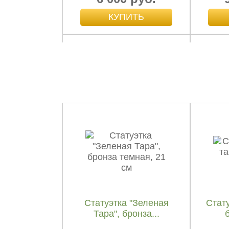
Статуэтка Гуаньинь,
Гуан
бронза, 11 см
кувш
5 050 руб.
Статуэтка "Зеленая
Стату
Тара", бронза...