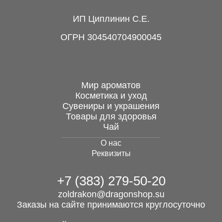
Китайская пагода,
ИП Циплинин С.Е.
металл, 18 см
ОГРН 304540704900045
870 руб.
Мир ароматов
Косметика и уход
Сувениры и украшения
Гуань Гун на лошади,
Товары для здоровья
бронза, 20 см
Чай
О нас
11 000 руб.
Реквизиты
+7 (383) 279-50-20
Благовония HEM
HEXA шестигранники
zoldrakon@dragonshop.su
Розмарин
Заказы на сайте принимаются круглосуточно
95 руб.