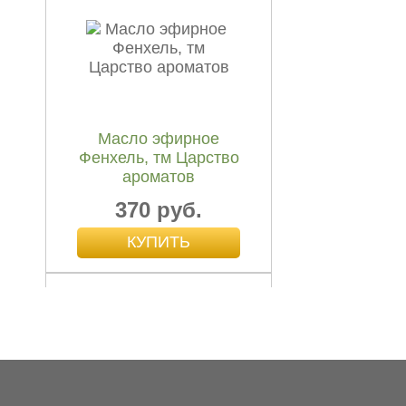
Зеленый китайский чай
"Онко", 20...
119 руб.
Масло эфирное
Фенхель, тм Царство
ароматов
370 руб.
Зеленый китайский
чай...
119 руб.