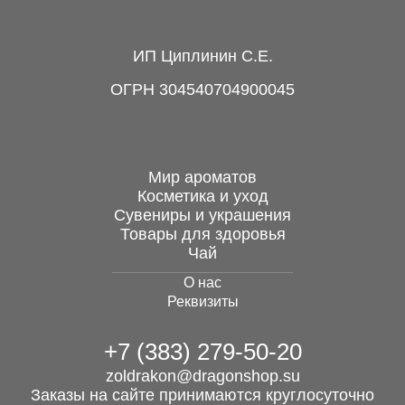
Поющая чаша,
ИП Циплинин С.Е.
полуковка, 85 мм
ОГРН 304540704900045
2 500 руб.
Мир ароматов
Косметика и уход
Сувениры и украшения
Зеленый китайский чай
Товары для здоровья
"Здоровые...
Чай
О нас
119 руб.
Реквизиты
+7 (383) 279-50-20
Масло эфирное
Полынь лимонная 10
zoldrakon@dragonshop.su
мл, тм...
Заказы на сайте принимаются круглосуточно